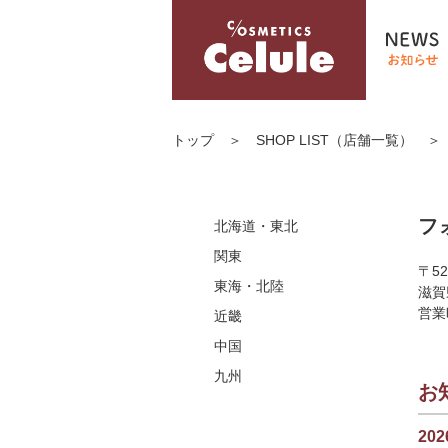
栃木
茨城
埼玉
トップ
＞
SHOP LIST（店舗一覧）
三重
千葉
宮城
岐阜
神奈川
北海道
滋賀
愛知
東京
フ
北海道・東北
兵庫
富山
関東
〒52
長崎
広島
大阪
東海・北陸
滋賀
佐賀
岡山
営業
近畿
福岡
中国
九州
お
202