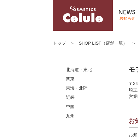
栃木
茨城
埼玉
トップ
＞
SHOP LIST（店舗一覧）
三重
千葉
宮城
岐阜
神奈川
北海道
滋賀
愛知
東京
モ
北海道・東北
兵庫
富山
関東
〒34
長崎
広島
大阪
東海・北陸
埼玉
佐賀
岡山
営業
近畿
福岡
中国
九州
お
お知