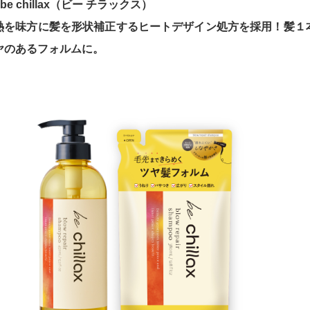
■be chillax（ビー チラックス）
熱を味方に髪を形状補正するヒートデザイン処方を採用！髪１
ヤのあるフォルムに。