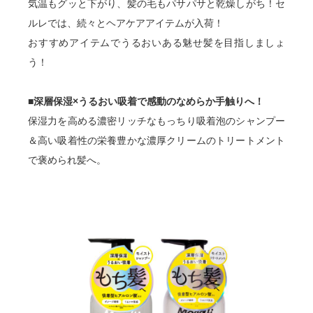
気温もグッと下がり、髪の毛もパサパサと乾燥しがち！セ
ルレでは、続々とヘアケアアイテムが入荷！
おすすめアイテムでうるおいある魅せ髪を目指しましょ
う！
■深層保湿×うるおい吸着で感動のなめらか手触りへ！
保湿力を高める濃密リッチなもっちり吸着泡のシャンプー
＆高い吸着性の栄養豊かな濃厚クリームのトリートメント
で褒められ髪へ。