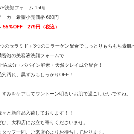
WP洗顔フォ―ム 150g
メーカー希望小売価格 660円
→
55％OFF 279円（税込）
6つのセラミド＋3つのコラーゲン配合でしっとりもちもち素肌
濃密泡の美容液洗顔フォ―ムで
AHA成分・パパイン酵素・天然クレイ成分配合！
毛穴汚れ、黒ずみもしっかりOFF！
くすみをケアしてワントーン明るいお肌で過ごしたいですね。
続々と新商品入荷しております！！
ぜひ、大和店にお立ち寄りくださいませ。
スタッフ一同、ご来店心よりお待ちしております。